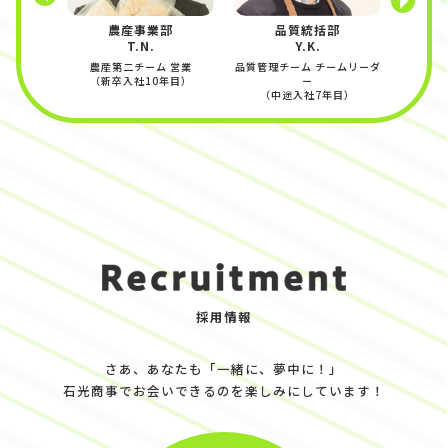
農産事業部
品質統括部
T.N.
Y.K.
農産第二チーム 営業
品質管理チーム チームリーダ
（新卒入社10年目）
ー
（中途入社7年目）
採用情報
さあ、あなたも「一緒に、夢中に！」
石光商事でお会いできるのを楽しみにしています！